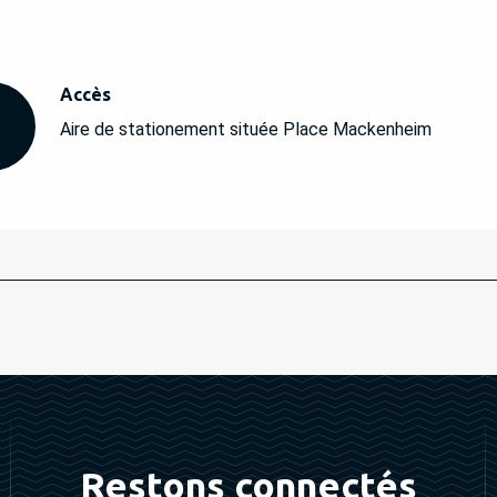
Accès
Accès
Aire de stationement située Place Mackenheim
Restons connectés