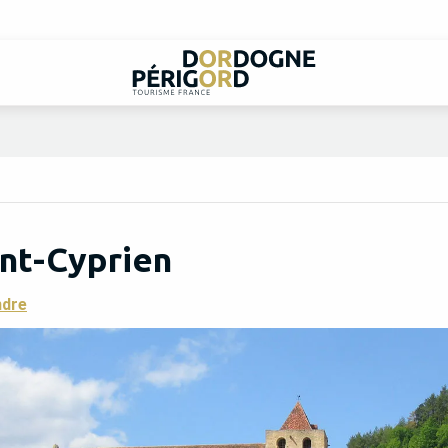
nt-Cyprien
ndre