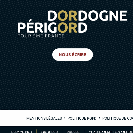
NOUS ÉCRIRE
•
•
MENTIONS LÉGALES
POLITIQUE RGPD
POLITIQUE DE CO
Aller
ESPACE PRO
GROUPES
PRESSE
CLASSEMENT DES MEUBL