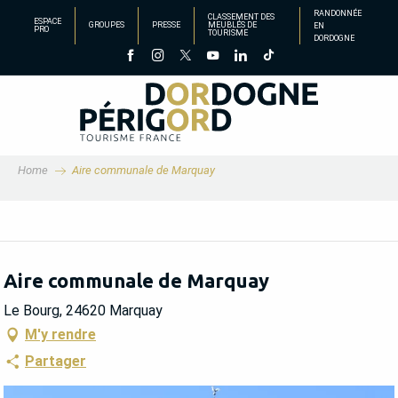
Aller
RANDONNÉE
CLASSEMENT DES
ESPACE
GROUPES
PRESSE
MEUBLÉS DE
EN
au
PRO
TOURISME
DORDOGNE
contenu
principal
Home
Aire communale de Marquay
Aire communale de Marquay
Le Bourg, 24620 Marquay
M'y rendre
Partager