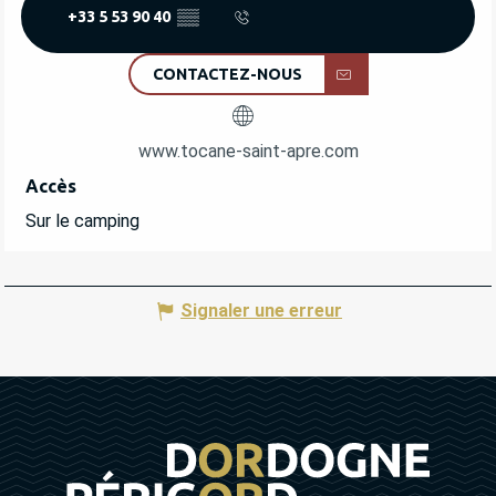
+33 5 53 90 40
▒▒
CONTACTEZ-NOUS
www.tocane-saint-apre.com
Accès
Accès
Sur le camping
Signaler une erreur