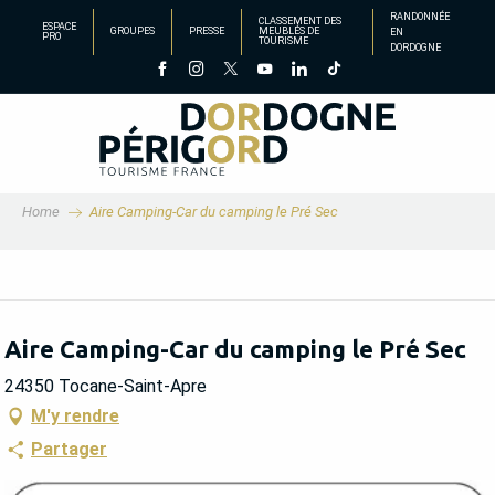
Aller
RANDONNÉE
CLASSEMENT DES
ESPACE
GROUPES
PRESSE
MEUBLÉS DE
EN
au
PRO
TOURISME
DORDOGNE
contenu
principal
Home
Aire Camping-Car du camping le Pré Sec
Aire Camping-Car du camping le Pré Sec
24350 Tocane-Saint-Apre
M'y rendre
Partager