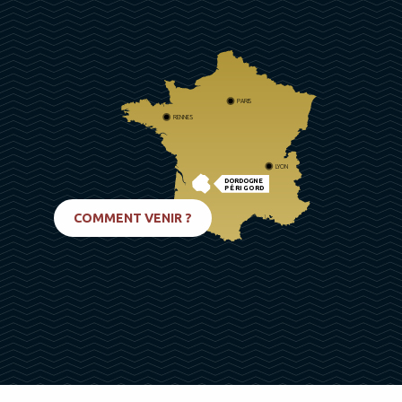
PARIS
RENNES
LYON
DORDOGNE
PÉRIGORD
BIARRITZ
COMMENT VENIR ?