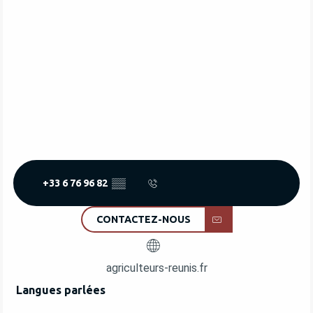
+33 6 76 96 82
▒▒
CONTACTEZ-NOUS
agriculteurs-reunis.fr
Langues parlées
Langues parlées