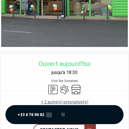
OUVERTURE ET COORDONNÉES
Ouvert aujourd'hui
jusqu'à 18:30
Voir les horaires
Parking
Animaux acceptés
Boutique
+ 2 autre(s) prestation(s)
+33 6 76 96 82
▒▒