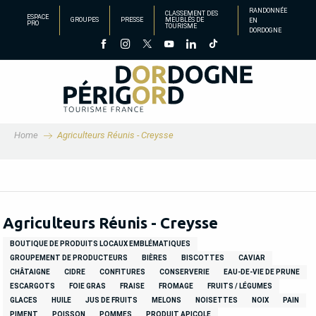
Aller
RANDONNÉE
CLASSEMENT DES
ESPACE
GROUPES
PRESSE
MEUBLÉS DE
EN
au
PRO
TOURISME
DORDOGNE
contenu
principal
Home
Agriculteurs Réunis - Creysse
Agriculteurs Réunis - Creysse
BOUTIQUE DE PRODUITS LOCAUX EMBLÉMATIQUES
GROUPEMENT DE PRODUCTEURS
BIÈRES
BISCOTTES
CAVIAR
CHÂTAIGNE
CIDRE
CONFITURES
CONSERVERIE
EAU-DE-VIE DE PRUNE
ESCARGOTS
FOIE GRAS
FRAISE
FROMAGE
FRUITS / LÉGUMES
GLACES
HUILE
JUS DE FRUITS
MELONS
NOISETTES
NOIX
PAIN
PIMENT
POISSON
POMMES
PRODUIT APICOLE