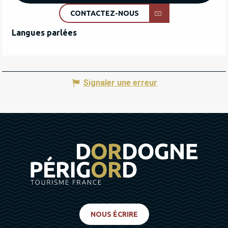
CONTACTEZ-NOUS
Langues parlées
Langues parlées
Signaler une erreur
NOUS ÉCRIRE