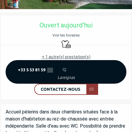
OUVERTURE ET COORDONNÉES
Ouvert aujourd'hui
Voir les horaires
Draps et linge
+ 1 autre(s) prestation(s)
+33 5 53 81 59
▒▒
Lareignas
CONTACTEZ-NOUS
DESCRIPTION
Accueil pèlerins dans deux chambres situées face à la 
maison d'habitation au rez-de-chaussée avec entrée 
indépendante. Salle d'eau avec WC. Possibilité de prendre 