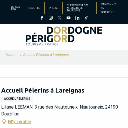
Aller
RANDONNÉE
CLASSEMENT DES
ESPACE
GROUPES
PRESSE
MEUBLÉS DE
EN
au
PRO
TOURISME
DORDOGNE
contenu
principal
Home
Accueil Pèlerins à Lareignas
Accueil Pèlerins à Lareignas
ACCUEIL PÉLERINS
Liliane LEEMAN, 3 rue des Niautouneix, Niautouneix, 24190
Douzillac
M'y rendre