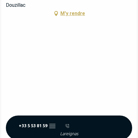
Douzillac
M'y rendre
+33 5 53 81 59
▒▒
Lareignas