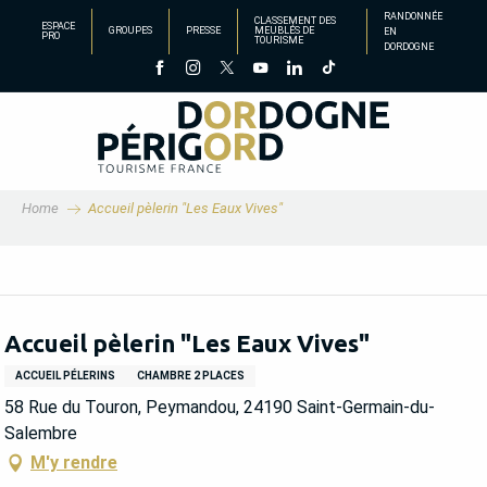
Aller
RANDONNÉE
CLASSEMENT DES
ESPACE
GROUPES
PRESSE
MEUBLÉS DE
EN
au
PRO
TOURISME
DORDOGNE
contenu
principal
Home
Accueil pèlerin "Les Eaux Vives"
Accueil pèlerin "Les Eaux Vives"
ACCUEIL PÉLERINS
CHAMBRE 2 PLACES
58 Rue du Touron, Peymandou, 24190 Saint-Germain-du-
Salembre
M'y rendre