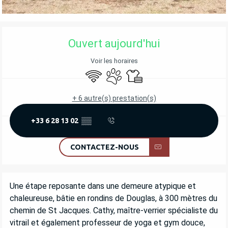
OUVERTURE ET COORDONNÉES
Ouvert aujourd'hui
Voir les horaires
WiFi
Animaux acceptés
Draps et linge
+ 6 autre(s) prestation(s)
+33 6 28 13 02
▒▒
CONTACTEZ-NOUS
DESCRIPTION
Une étape reposante dans une demeure atypique et 
chaleureuse, bâtie en rondins de Douglas, à 300 mètres du 
chemin de St Jacques. Cathy, maître-verrier spécialiste du 
vitrail et également professeur de yoga et gym douce, 