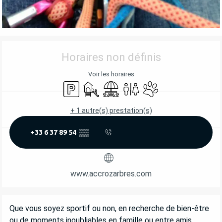
OUVERTURE ET COORDONNÉES
Horaires non définis
Voir les horaires
Parking
Jeux pour enfants / Espace jeux
Aire de pique nique
Toilettes
Animaux acceptés
+ 1 autre(s) prestation(s)
+33 6 37 89 54
▒▒
www.accrozarbres.com
DESCRIPTION
Que vous soyez sportif ou non, en recherche de bien-être 
ou de moments inoubliables en famille ou entre amis, 