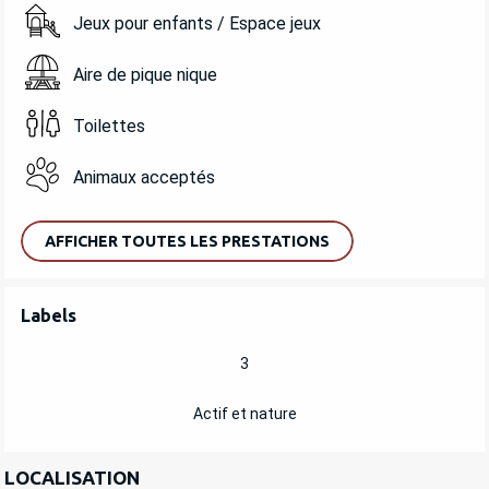
Jeux pour enfants / Espace jeux
Aire de pique nique
Toilettes
Animaux acceptés
AFFICHER TOUTES LES PRESTATIONS
OFFRES DE PRESTATIONS
Labels
Labels
3
Actif et nature
LOCALISATION