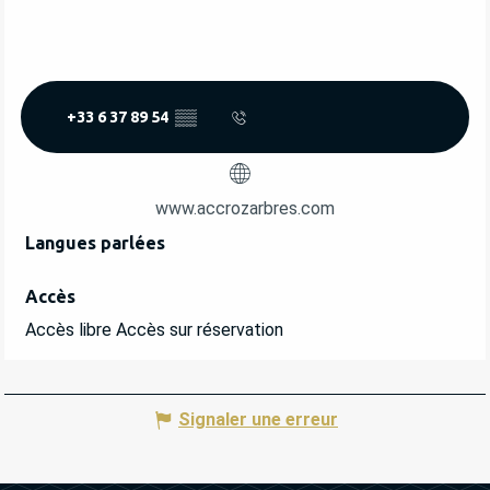
+33 6 37 89 54
▒▒
www.accrozarbres.com
Langues parlées
Langues parlées
Accès
Accès
Accès libre Accès sur réservation
Signaler une erreur