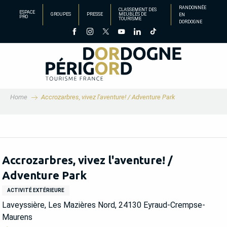
Aller
RANDONNÉE
CLASSEMENT DES
ESPACE
GROUPES
PRESSE
MEUBLÉS DE
EN
au
PRO
TOURISME
DORDOGNE
contenu
principal
Home
Accrozarbres, vivez l'aventure! / Adventure Park
Accrozarbres, vivez l'aventure! /
Adventure Park
ACTIVITÉ EXTÉRIEURE
Laveyssière, Les Mazières Nord, 24130 Eyraud-Crempse-
Maurens