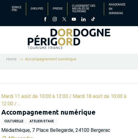
Aller
RANDONNÉE
CLASSEMENT DES
ESPACE
GROUPES
PRESSE
MEUBLÉS DE
EN
au
PRO
TOURISME
DORDOGNE
contenu
principal
Home
Accompagnement numérique
Mardi 11 août de 10:00 à 12:00 / Mardi 18 août de 10:00 à
12:00 / ...
Accompagnement numérique
CULTURELLE
ATELIER/STAGE
Médiathèque, 7 Place Bellegarde, 24100 Bergerac