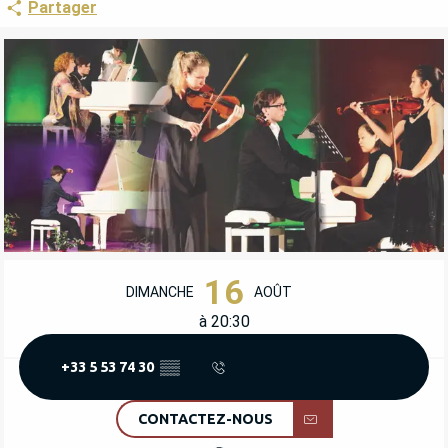
Partager
OUVERTURE ET COORDONNÉES
16
DIMANCHE
AOÛT
à 20:30
+33 5 53 74 30
▒▒
CONTACTEZ-NOUS