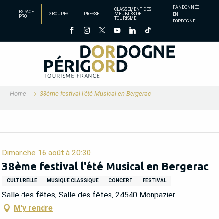
Aller
RANDONNÉE
CLASSEMENT DES
ESPACE
GROUPES
PRESSE
MEUBLÉS DE
EN
au
PRO
TOURISME
DORDOGNE
contenu
principal
Home
38ème festival l'été Musical en Bergerac
Dimanche 16 août à 20:30
38ème festival l'été Musical en Bergerac
CULTURELLE
MUSIQUE CLASSIQUE
CONCERT
FESTIVAL
Salle des fêtes, Salle des fêtes, 24540 Monpazier
M'y rendre