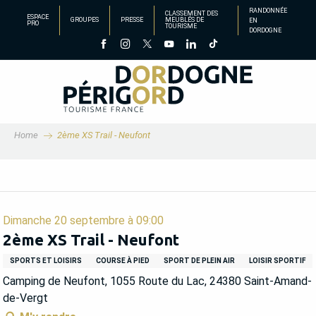
Aller
RANDONNÉE
CLASSEMENT DES
ESPACE
GROUPES
PRESSE
MEUBLÉS DE
EN
au
PRO
TOURISME
DORDOGNE
contenu
principal
Home
2ème XS Trail - Neufont
Dimanche 20 septembre à 09:00
2ème XS Trail - Neufont
SPORTS ET LOISIRS
COURSE À PIED
SPORT DE PLEIN AIR
LOISIR SPORTIF
Camping de Neufont, 1055 Route du Lac, 24380 Saint-Amand-
de-Vergt