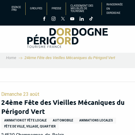
Aller
RANDONNÉE
CLASSEMENT DES
ESPACE
GROUPES
PRESSE
MEUBLÉS DE
EN
au
PRO
TOURISME
DORDOGNE
contenu
principal
Home
24ème Fête des Vieilles Mécaniques du Périgord Vert
Dimanche 23 août
24ème Fête des Vieilles Mécaniques du
Périgord Vert
ANIMATION ET FÊTE LOCALE
AUTOMOBILE
ANIMATIONS LOCALES
FÊTE DE VILLE, VILLAGE, QUARTIER