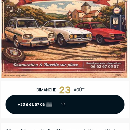
OUVERTURE ET COORDONNÉES
23
DIMANCHE
AOÛT
+33 6 62 67 05
▒▒
DESCRIPTION