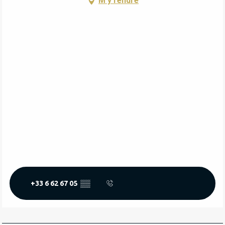
M'y rendre
+33 6 62 67 05
▒▒