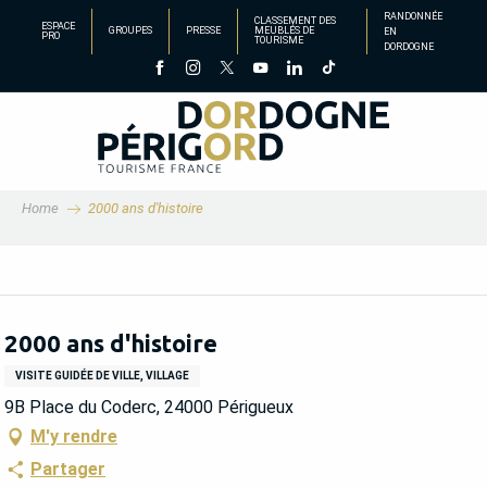
Aller
RANDONNÉE
CLASSEMENT DES
ESPACE
GROUPES
PRESSE
MEUBLÉS DE
EN
au
PRO
TOURISME
DORDOGNE
contenu
principal
Home
2000 ans d'histoire
2000 ans d'histoire
VISITE GUIDÉE DE VILLE, VILLAGE
9B Place du Coderc, 24000 Périgueux
M'y rendre
Partager