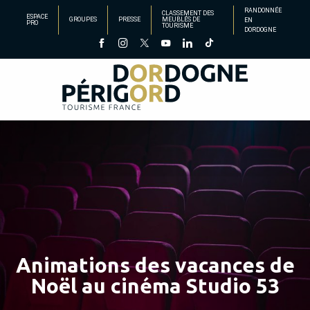
Aller
RANDONNÉE
CLASSEMENT DES
ESPACE
GROUPES
PRESSE
MEUBLÉS DE
EN
au
PRO
TOURISME
DORDOGNE
contenu
principal
Animations des vacances de
Noël au cinéma Studio 53