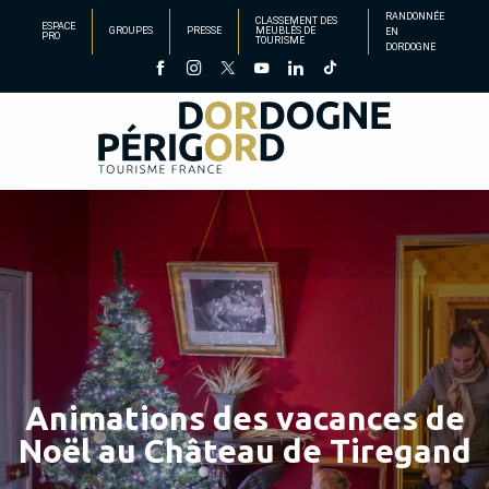
Aller
RANDONNÉE
CLASSEMENT DES
ESPACE
GROUPES
PRESSE
MEUBLÉS DE
EN
au
PRO
TOURISME
DORDOGNE
contenu
principal
Animations des vacances de
Noël au Château de Tiregand