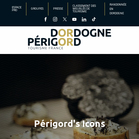
Aller
RANDONNÉE
CLASSEMENT DES
ESPACE
GROUPES
PRESSE
MEUBLÉS DE
EN
au
PRO
TOURISME
DORDOGNE
contenu
principal
Périgord's Icons