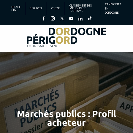
Aller
RANDONNÉE
CLASSEMENT DES
ESPACE
GROUPES
PRESSE
MEUBLÉS DE
EN
au
PRO
TOURISME
DORDOGNE
contenu
principal
Marchés publics : Profil
acheteur