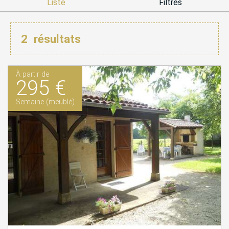
Liste
Filtres
2
résultats
À partir de
295 €
Semaine (meublé)