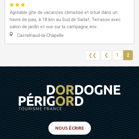
Agréable gîte de vacances climatisé et situé dans un
havre de paix, à 18 km au Sud de Sarlat. Terrasse avec
salon de jardin et vue sur la campagne env...
Castelnaud-la-Chapelle
❮❮
❮
1
2
NOUS ÉCRIRE