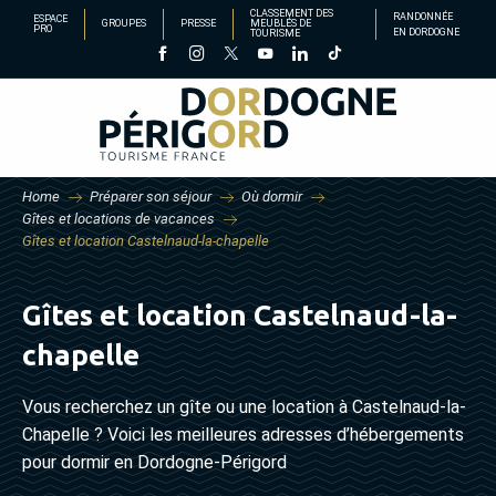
Aller
CLASSEMENT DES
RANDONNÉE
ESPACE
GROUPES
PRESSE
MEUBLÉS DE
PRO
EN DORDOGNE
TOURISME
au
contenu
principal
Home
Préparer son séjour
Où dormir
Gîtes et locations de vacances
Gîtes et location Castelnaud-la-chapelle
Gîtes et location Castelnaud-la-
chapelle
Vous recherchez un gîte ou une location à Castelnaud-la-
Chapelle ? Voici les meilleures adresses d’hébergements
pour dormir en Dordogne-Périgord