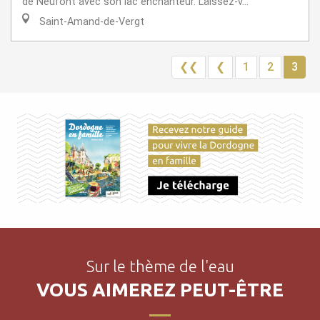
de Neufont avec son lac enchanteur. Laissez-v...
Saint-Amand-de-Vergt
❮❮
❮
1
2
3
Sur le thème de l'eau
VOUS AIMEREZ PEUT-ÊTRE