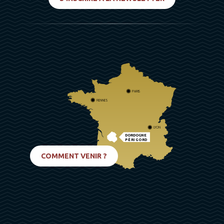
PARIS
RENNES
LYON
DORDOGNE
PÉRIGORD
BIARRITZ
COMMENT VENIR ?