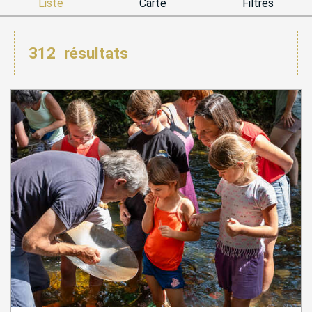
Liste
Carte
Filtres
312
résultats