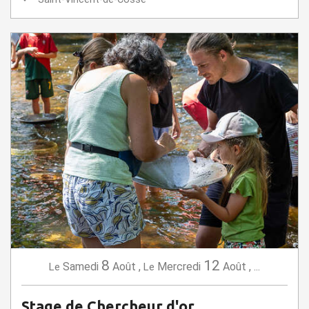
8
12
Samedi
Août
,
Mercredi
Août
,
...
Le
Le
Stage de Chercheur d'or