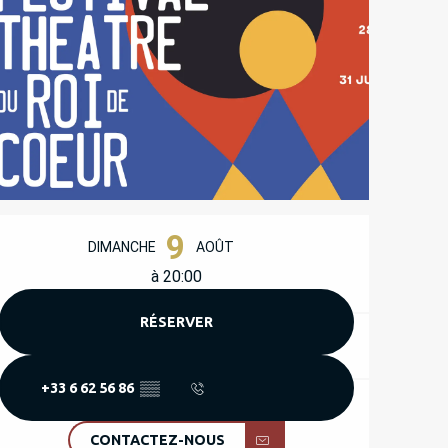
OUVERTURE ET COORD
9
DIMANCHE
AOÛT
à 20:00
RÉSERVER
+33 6 62 56 86
▒▒
CONTACTEZ-NOUS