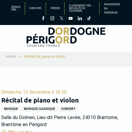
Aller
RANDONNÉE
CLASSEMENT DES
ESPACE
GROUPES
PRESSE
MEUBLÉS DE
EN
au
PRO
TOURISME
DORDOGNE
contenu
principal
Home
Récital de piano et violon
Dimanche 13 décembre à 16:30
Récital de piano et violon
MUSIQUE
MUSIQUE CLASSIQUE
CONCERT
Salle du Dolmen, Lieu-dit Pierre Levée, 24310 Brantome,
Brantôme en Périgord