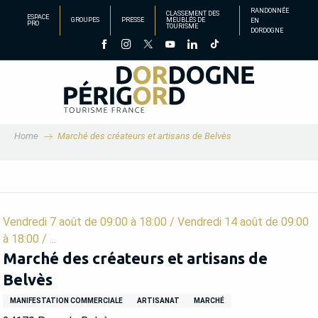
Aller
RANDONNÉE
CLASSEMENT DES
ESPACE
GROUPES
PRESSE
MEUBLÉS DE
EN
au
PRO
TOURISME
DORDOGNE
contenu
principal
Home
Marché des créateurs et artisans de Belvès
Vendredi 7 août de 09:00 à 18:00 / Vendredi 14 août de 09:00
à 18:00 / ...
Marché des créateurs et artisans de
Belvès
MANIFESTATION COMMERCIALE
ARTISANAT
MARCHÉ