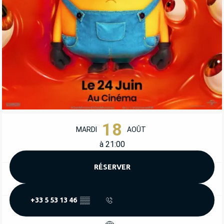
OUVERTURE ET COORDONNÉES
18
MARDI
AOÛT
à 21:00
RÉSERVER
+33 5 53 13 46
▒▒