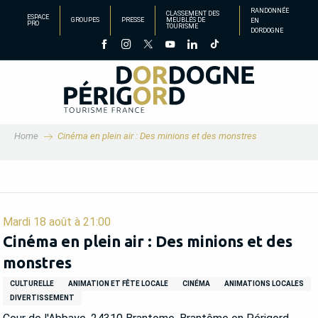
Aller
RANDONNÉE
CLASSEMENT DES
ESPACE
GROUPES
PRESSE
MEUBLÉS DE
EN
au
PRO
TOURISME
DORDOGNE
contenu
principal
Home
Cinéma en plein air : Des minions et des monstres
Mardi 18 août à 21:00
Cinéma en plein air : Des minions et des
monstres
CULTURELLE
ANIMATION ET FÊTE LOCALE
CINÉMA
ANIMATIONS LOCALES
DIVERTISSEMENT