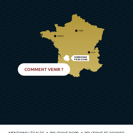
PARIS
RENNES
LYON
DORDOGNE
PÉRIGORD
BIARRITZ
COMMENT VENIR ?
•
•