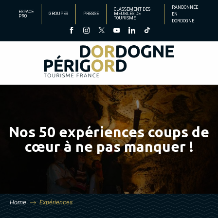
Aller
RANDONNÉE
CLASSEMENT DES
ESPACE
GROUPES
PRESSE
MEUBLÉS DE
EN
au
PRO
TOURISME
DORDOGNE
contenu
principal
Nos 50 expériences coups de
cœur à ne pas manquer !
Home
Expériences