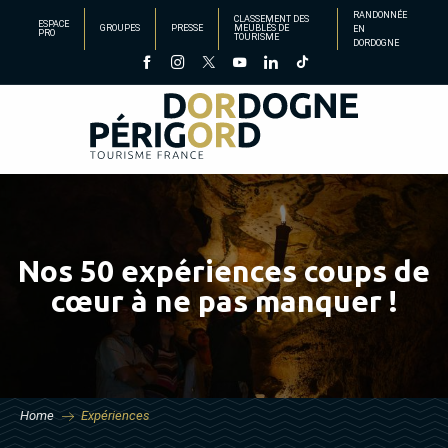
Aller
RANDONNÉE
CLASSEMENT DES
ESPACE
GROUPES
PRESSE
MEUBLÉS DE
EN
au
PRO
TOURISME
DORDOGNE
contenu
principal
Nos 50 expériences coups de
cœur à ne pas manquer !
Home
Expériences