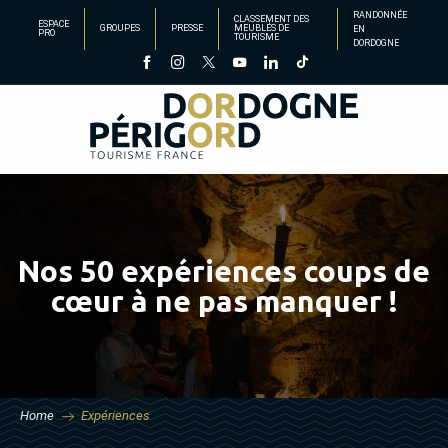
Aller
RANDONNÉE
CLASSEMENT DES
ESPACE
GROUPES
PRESSE
MEUBLÉS DE
EN
au
PRO
TOURISME
DORDOGNE
contenu
principal
Nos 50 expériences coups de
cœur à ne pas manquer !
Home
Expériences