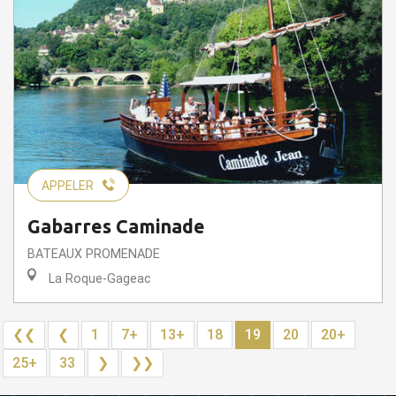
APPELER
Gabarres Caminade
BATEAUX PROMENADE
La Roque-Gageac
❮❮
❮
1
7+
13+
18
19
20
20+
25+
33
❯
❯❯