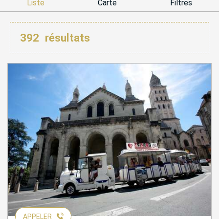
Liste
Carte
Filtres
392
résultats
APPELER