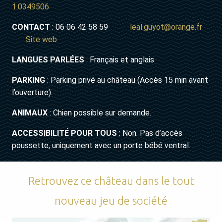
1.0349506
CONTACT
: 06 06 42 58 59
leal.guyot@orange.fr
Site web
LANGUES PARLÉES
: Français et anglais
PARKING
: Parking privé au château (Accès 15 min avant
l’ouverture).
ANIMAUX
: Chien possible sur demande.
ACCESSIBILITÉ POUR TOUS
: Non. Pas d’accès
poussette, uniquement avec un porte bébé ventral.
Retrouvez ce château dans le tout
nouveau jeu de société