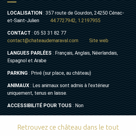
LOCALISATION
: 357 route de Gourdon, 24250 Cénac-
et-Saint-Julien
44.7727942, 1.2197955
CONTACT
: 05 53 31 82 77
contact@chateaudemaraval.com
Site web
LANGUES PARLÉES
: Français, Anglais, Néerlandais,
Espagnol et Arabe
PARKING
: Privé (sur place, au château)
ANIMAUX
: Les animaux sont admis à l’extérieur
uniquement, tenus en laisse.
ACCESSIBILITÉ POUR TOUS
: Non
Retrouvez ce château dans le tout