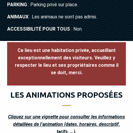
PARKING
: Parking privé sur place.
ANIMAUX
: Les animaux ne sont pas admis.
ACCESSIBILITÉ POUR TOUS
: Non.
Ce lieu est une habitation privée, accueillant
exceptionnellement des visiteurs.
Veuillez y
respecter le lieu et ses propriétaires comme il
se doit, merci.
LES ANIMATIONS PROPOSÉES
Cliquez sur une vignette pour consulter les informations
détaillées de l’animation (dates, horaires, descriptif,
tarifs, …).