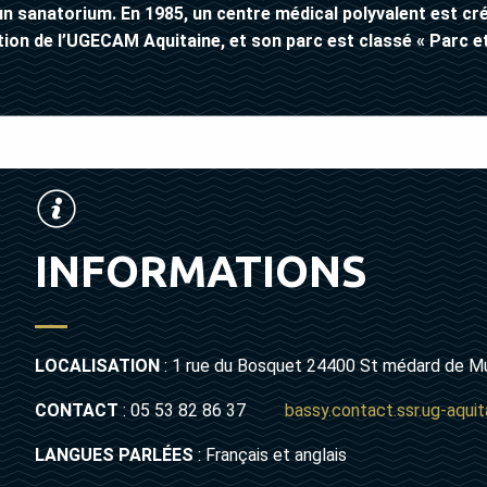
 un sanatorium. En 1985, un centre médical polyvalent est cr
tion de l’UGECAM Aquitaine, et son parc est classé « Parc et
INFORMATIONS
LOCALISATION
: 1 rue du Bosquet 24400 St médard d
CONTACT
: 05 53 82 86 37
bassy.contact.ssr.ug-aqui
LANGUES PARLÉES
: Français et anglais