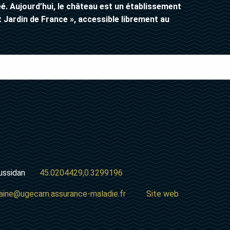
éé. Aujourd’hui, le château est un établissement
 Jardin de France », accessible librement au
e Mussidan
45.0204429,0.3299196
taine@ugecam.assurance-maladie.fr
Site web