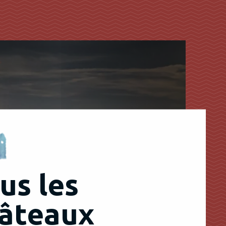
us les
âteaux