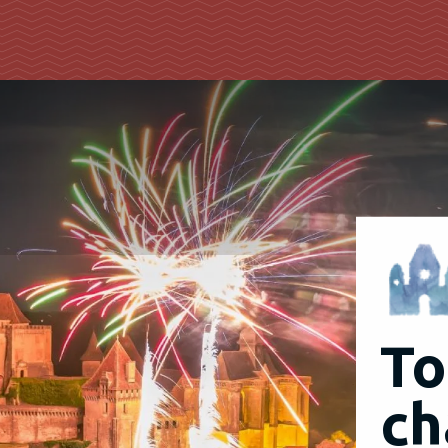
To
ch