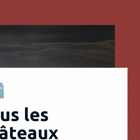
us les
âteaux