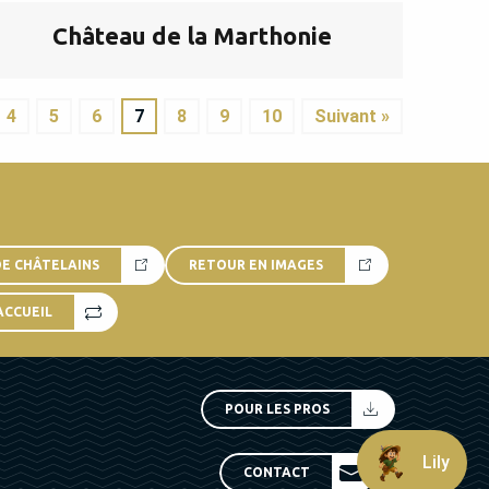
Château de la Marthonie
4
5
6
7
8
9
10
Suivant »
DE CHÂTELAINS
RETOUR EN IMAGES
ACCUEIL
POUR LES PROS
Lily
CONTACT