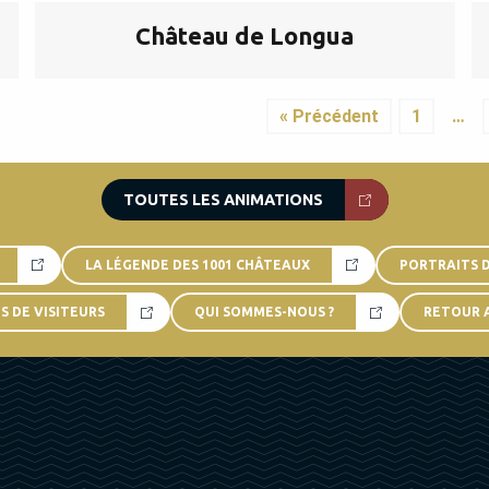
Château de Longua
« Précédent
1
…
TOUTES LES ANIMATIONS
LA LÉGENDE DES 1001 CHÂTEAUX
PORTRAITS 
 DE VISITEURS
QUI SOMMES-NOUS ?
RETOUR 