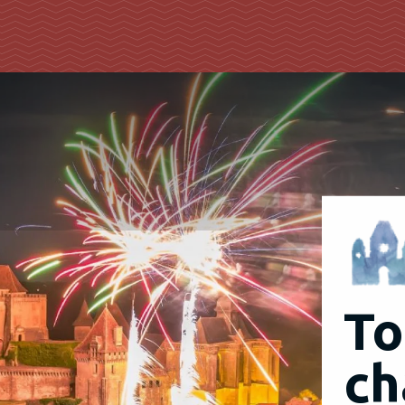
To
ch