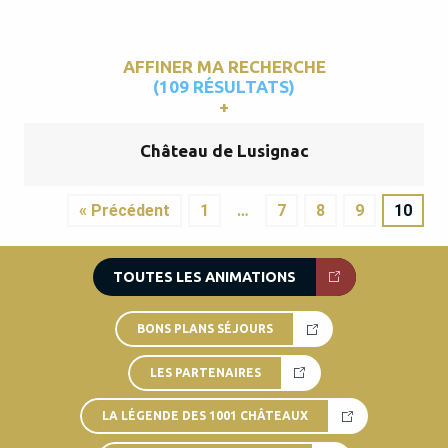
AFFINER MA RECHERCHE
(109 RÉSULTATS)
Château de Lusignac
« Précédent
1
…
7
8
9
10
TOUTES LES ANIMATIONS
BONS PLANS SÉJOURS
LES PARTENAIRES
LA LÉGENDE DES 1001 CHÂTEAUX