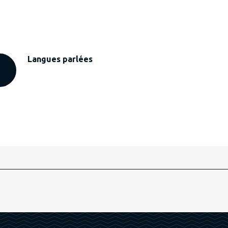
Langues parlées
Langues parlées