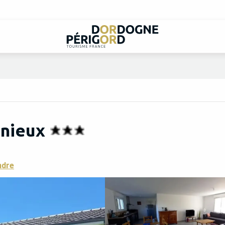
gnieux
ndre