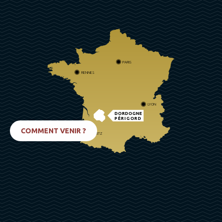
PARIS
RENNES
LYON
DORDOGNE
PÉRIGORD
COMMENT VENIR ?
BIARRITZ