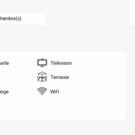
Chambre(s)
selle
Télévision
Terrasse
linge
WiFi