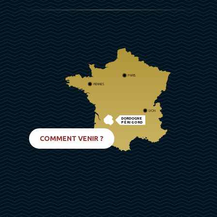
PARIS
RENNES
LYON
DORDOGNE
PÉRIGORD
BIARRITZ
COMMENT VENIR ?