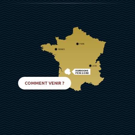
PARIS
RENNES
LYON
DORDOGNE
PÉRIGORD
BIARRITZ
COMMENT VENIR ?