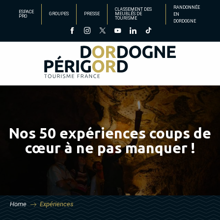
Aller
RANDONNÉE
CLASSEMENT DES
ESPACE
GROUPES
PRESSE
MEUBLÉS DE
EN
au
PRO
TOURISME
DORDOGNE
contenu
principal
Nos 50 expériences coups de
cœur à ne pas manquer !
Home
Expériences